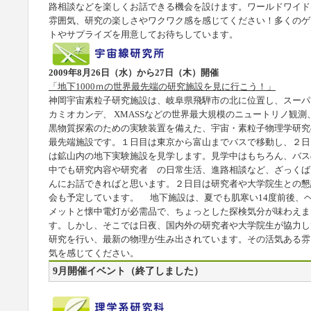
路相談などを楽しくお話できる機会を設けます。ワールドワイド
雰囲気、研究の楽しさやワクワク感を感じてください！多くのゲ
トやサプライズを用意してお待ちしています。
2009年8月26日（水）から27日（木）開催
「地下1000ｍの世界最先端の研究施設を見に行こう！」
神岡宇宙素粒子研究施設は、岐阜県飛騨市の北に位置し、スーパ
カミオカンデ、 XMASSなどの世界最大規模のニュートリノ観測
黒物質探索のための実験装置を備えた、宇宙・素粒子物理学研究
最先端施設です。１日目は東京から富山までバスで移動し、２日
は鉱山内の地下実験施設を見学します。見学中はもちろん、バス
中でも研究内容や研究者 の日常生活、進路相談など、ざっくば
んにお話できればと思います。２日目は研究者や大学院生との懇
会も予定しています。 地下施設は、夏でも肌寒い14度前後、
メットと懐中電灯が必需品で、ちょっとした探検気分が味わえま
す。しかし、そこでは日夜、国内外の研究者や大学院生が協力し
研究を行い、最新の物理が生み出されています。その活気ある雰
気を感じてください。
9月開催イベント（終了しました）