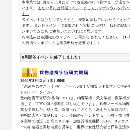
本事業では8月から11月にかけて各組織の行う見学会・交流会を
います。
また12月には総括イベントとしてシンポジウムを行い
す。
各イベントはひとつでなくとも、複数応募していただくことが
ます。 また各イベントに参加された皆様にはぜひ、12月の総括
ンポジウムにも ご参加いただければと思います。
お申込みは各組織のウェブページ等から されてください。（12
の総括シンポジウムも事前申込が必要です。）
8月開催イベント(終了しました）
2009年8月12日（水）開催
「未来をのぞこう！ -祝・ノーベル賞！反物質ラボ見学と女性研
とのティータイム-」
数物連携宇宙研究機構(IPMU)は、物理学者・天文学者・数学者
携して、宇宙の謎の解明に取り組んでいます。昨年ノーベル物理
賞を受賞した小林・益川両博士はこのうち「消えた反物質の謎」
解明に大きく貢献しました。今回のイベントでは、小林・益川理
を実験で検証した高エネルギー加速器研究機構（KEK）Bファク
ーの加速器と実験装置を見学し、世界の女性研究者と日常生活や